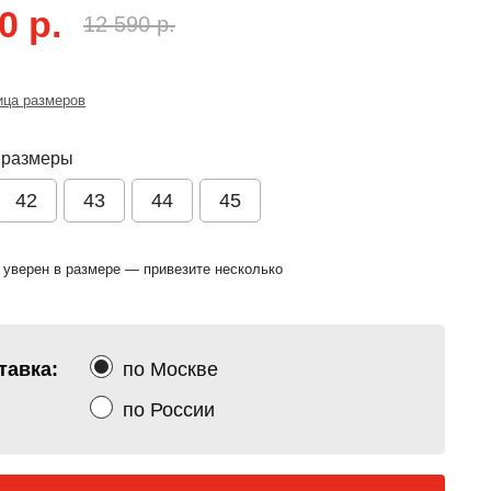
0 р.
12 590 р.
ица размеров
 размеры
42
43
44
45
 уверен в размере — привезите несколько
тавка:
по Москве
по России