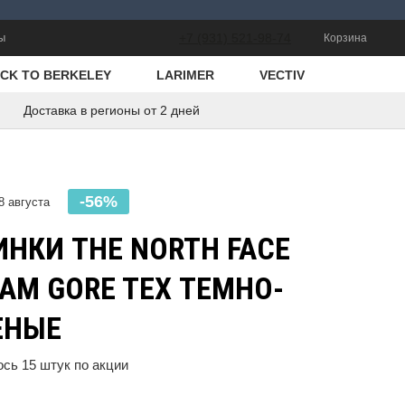
ы
+7 (931) 521-98-74
Корзина
CK TO BERKELEY
LARIMER
VECTIV
Доставка в регионы от 2 дней
-56%
8 августа
ИНКИ THE NORTH FACE
RAM GORE TEX ТЕМНО-
ЕНЫЕ
ось
15
штук по акции