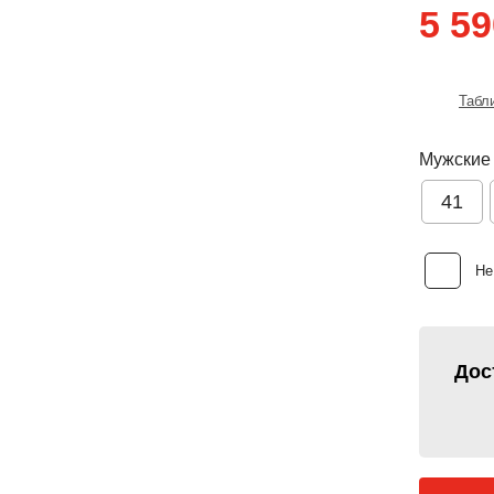
5 59
Табл
Мужские
41
Не
Дос